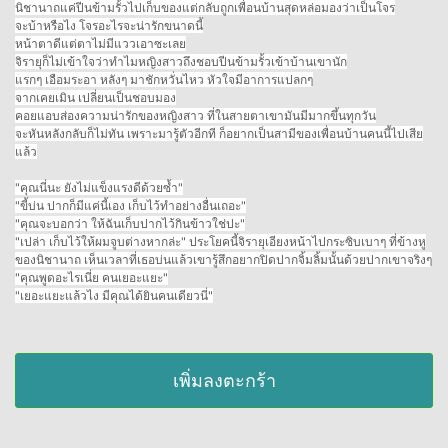
นิชานาถแค่ปีนข้ามรั้วไปเก็บของแต่กลับถูกเพื่อนบ้านสุดหล่อมองว่าเป็นโจร
จะบ้าหรือไง โจรอะไรจะน่ารักขนาดนี้
หน้าตาดีแต่ตาไม่มีแววเอาซะเลย
จิรายุก็ไม่เข้าใจว่าทำไมหญิงสาวถึงชอบปีนข้ามรั้วเข้าบ้านเขานัก
แรกๆ เอือมระอา หลังๆ มาชักหวั่นไหว หัวใจมีอาการแปลกๆ
จากเคยเมิน เปลี่ยนเป็นชอบมอง
คอยแอบส่องความน่ารักของหญิงสาว ที่ในสายตาเขามันมีมากขึ้นทุกวัน
จะหันหลังกลับก็ไม่ทัน เพราะมารู้ตัวอีกที ก็อยากเป็นสามีของเพื่อนบ้านคนนี้ไปเสีย
แล้ว
"คุณนี่นะ ยังไม่แข็งแรงดีด้วยซ้ำ"
"ขี้บ่น ปากก็มีแค่นี้เอง เก็บไว้ทำอย่างอื่นเถอะ"
"คุณจะบอกว่า ให้ฉันเก็บปากไว้กินข้าวใช่ปะ"
"เปล่า เก็บไว้ให้ผมจูบต่างหากล่ะ" ประโยคนี้จิรายุเอียงหน้าไปกระซิบเบาๆ ที่ข้างหู
ของนิชานาถ เห็นเวลาที่เธอบ่นแล้วเขารู้สึกอยากปิดปากจิ้มลิ้มนั้นด้วยปากเขาจริงๆ
"คุณพูดอะไรเนี่ย คนเยอะแยะ"
"เยอะแยะแล้วไง มีคุณได้ยินคนเดียวนี่"
เพิ่มลงตะกร้า