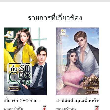
รายการที่เกี่ยวข้อง
เกี้ยวรัก CEO ร้าย
สามีฉันคือคุณเพื่อนบ้าน
(บุฟเฟ่ต์)
พลอยรำพัน
พลอยรำพัน