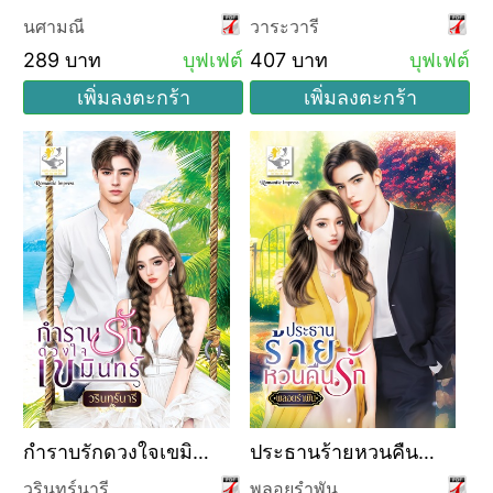
(บุฟเฟ่ต์)
เล่น (บุฟเฟ่ต์)
นศามณี
วาระวารี
289 บาท
บุฟเฟต์
407 บาท
บุฟเฟต์
เพิ่มลงตะกร้า
เพิ่มลงตะกร้า
กำราบรักดวงใจเขมิ
ประธานร้ายหวนคืน
นทร์ (บุฟเฟ่ต์)
รัก (บุฟเฟ่ต์)
วรินทร์นารี
พลอยรำพัน