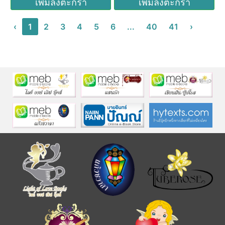
เพิ่มลงตะกร้า
เพิ่มลงตะกร้า
‹
1
2
3
4
5
6
...
40
41
›