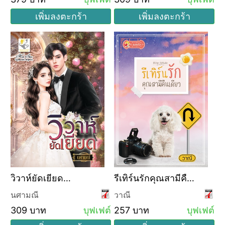
เพิ่มลงตะกร้า
เพิ่มลงตะกร้า
วิวาห์ยัดเยียด
รีเทิร์นรักคุณสามีคืน
(บุฟเฟ่ต์)
เดียว (บุฟเฟ่ต์)
นศามณี
วาณี
309 บาท
บุฟเฟต์
257 บาท
บุฟเฟต์