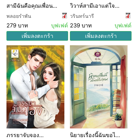
สามีฉันคือคุณเพื่อน
วิวาห์สามีเอาแต่ใจ
บ้าน (บุฟเฟ่ต์)
(บุฟเฟ่ต์)
พลอยรำพัน
วรินทร์นารี
279 บาท
บุฟเฟต์
239 บาท
บุฟเฟต์
เพิ่มลงตะกร้า
เพิ่มลงตะกร้า
ภรรยาจับจอง
นิยายเรื่องนี้ฉันขอไม่