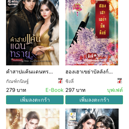
คำสาปแค้นแดนทราย
ฮองเฮาเขย่าบัลลังก์
(ซีรีส์ชุด อ้อมกอดแห่ง
(บุฟเฟ่ต์)
กัณฑ์กนิษฐ์
ชิงลี่
ธาริออน ลำดับที่ 2)
279 บาท
E-Book
297 บาท
บุฟเฟต์
เพิ่มลงตะกร้า
เพิ่มลงตะกร้า