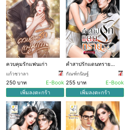
ควบคุมรักแฟนเก่า
คำสาปรักแดนทราย
(ซีรีส์ชุด อ้อมกอดแห่ง
แก้วชวาลา
กัณฑ์กนิษฐ์
ธาริออน ลำดับที่ 1)
250 บาท
E-Book
255 บาท
E-Book
เพิ่มลงตะกร้า
เพิ่มลงตะกร้า