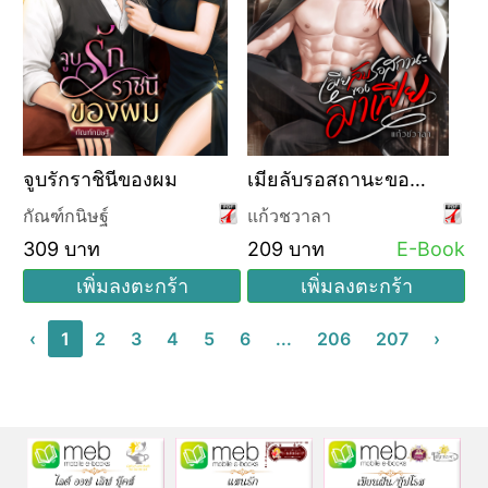
จูบรักราชินีของผม
เมียลับรอสถานะของ
มาเฟีย
กัณฑ์กนิษฐ์
แก้วชวาลา
309 บาท
209 บาท
E-Book
เพิ่มลงตะกร้า
เพิ่มลงตะกร้า
‹
1
2
3
4
5
6
...
206
207
›