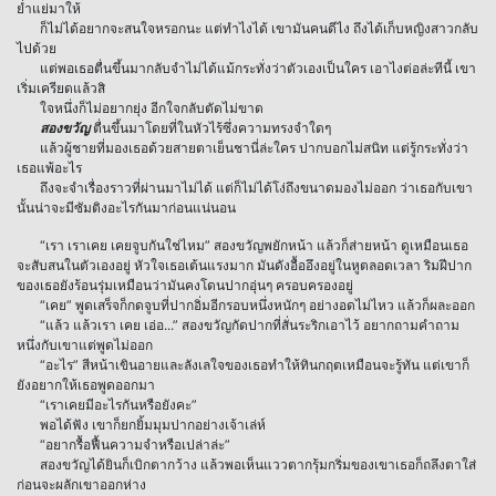
ย่ำแย่มาให้
ก็ไม่ได้อยากจะสนใจหรอกนะ แต่ทำไงได้ เขามันคนดีไง ถึงได้เก็บหญิงสาวกลับ
ไปด้วย
แต่พอเธอตื่นขึ้นมากลับจำไม่ได้แม้กระทั่งว่าตัวเองเป็นใคร เอาไงต่อล่ะทีนี้ เขา
เริ่มเครียดแล้วสิ
ใจหนึ่งก็ไม่อยากยุ่ง อีกใจกลับตัดไม่ขาด
สองขวัญ
ตื่นขึ้นมาโดยที่ในหัวไร้ซึ่งความทรงจำใดๆ
แล้วผู้ชายที่มองเธอด้วยสายตาเย็นชานี่ล่ะใคร ปากบอกไม่สนิท แต่รู้กระทั่งว่า
เธอแพ้อะไร
ถึงจะจำเรื่องราวที่ผ่านมาไม่ได้ แต่ก็ไม่ได้โง่ถึงขนาดมองไม่ออก ว่าเธอกับเขา
นั้นน่าจะมีซัมติงอะไรกันมาก่อนแน่นอน
“เรา เราเคย เคยจูบกันใช่ไหม” สองขวัญพยักหน้า แล้วก็ส่ายหน้า ดูเหมือนเธอ
จะสับสนในตัวเองอยู่ หัวใจเธอเต้นแรงมาก มันดังอื้ออึงอยู่ในหูตลอดเวลา ริมฝีปาก
ของเธอยังร้อนรุ่มเหมือนว่ามันคงโดนปากอุ่นๆ ครอบครองอยู่
“เคย” พูดเสร็จก็กดจูบที่ปากอิ่มอีกรอบหนึ่งหนักๆ อย่างอดไม่ไหว แล้วก็ผละออก
“แล้ว แล้วเรา เคย เอ่อ...” สองขวัญกัดปากที่สั่นระริกเอาไว้ อยากถามคำถาม
หนึ่งกับเขาแต่พูดไม่ออก
“อะไร” สีหน้าเขินอายและลังเลใจของเธอทำให้ทินกฤตเหมือนจะรู้ทัน แต่เขาก็
ยังอยากให้เธอพูดออกมา
“เราเคยมีอะไรกันหรือยังคะ”
พอได้ฟัง เขาก็ยกยิ้มมุมปากอย่างเจ้าเล่ห์
“อยากรื้อฟื้นความจำหรือเปล่าล่ะ”
สองขวัญได้ยินก็เบิกตากว้าง แล้วพอเห็นแววตากรุ้มกริ่มของเขาเธอก็ถลึงตาใส่
ก่อนจะผลักเขาออกห่าง