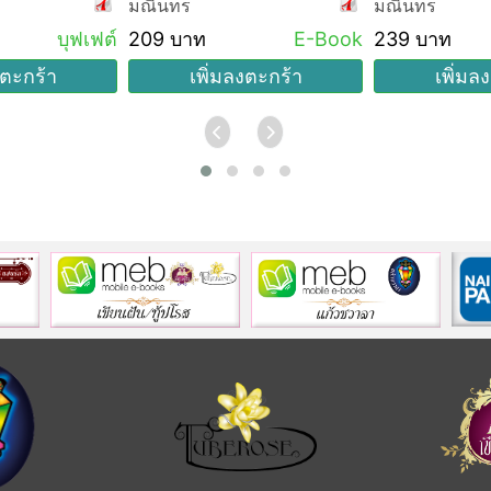
มณินทร
มณินทร
บุฟเฟต์
209 บาท
E-Book
239 บาท
งตะกร้า
เพิ่มลงตะกร้า
เพิ่มล