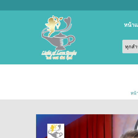
หน้า
หน้