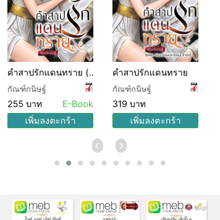
คำสาปรักแดนทราย (ซี
คำสาปรักแดนทราย
รีส์ชุด อ้อมกอดแห่งธาริ
กัณฑ์กนิษฐ์
กัณฑ์กนิษฐ์
ออน ลำดับที่ 1)
255 บาท
E-Book
319 บาท
เพิ่มลงตะกร้า
เพิ่มลงตะกร้า