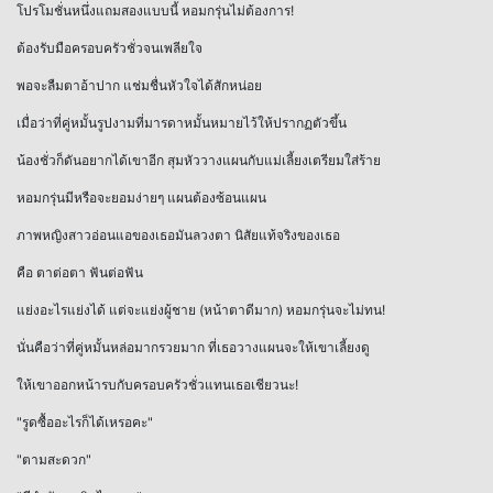
โปรโมชั่นหนึ่งแถมสองแบบนี้ หอมกรุ่นไม่ต้องการ!
ต้องรับมือครอบครัวชั่วจนเพลียใจ
พอจะลืมตาอ้าปาก แช่มชื่นหัวใจได้สักหน่อย
เมื่อว่าที่คู่หมั้นรูปงามที่มารดาหมั้นหมายไว้ให้ปรากฏตัวขึ้น
น้องชั่วก็ดันอยากได้เขาอีก สุมหัววางแผนกับแม่เลี้ยงเตรียมใส่ร้าย
หอมกรุ่นมีหรือจะยอมง่ายๆ แผนต้องซ้อนแผน
ภาพหญิงสาวอ่อนแอของเธอมันลวงตา นิสัยแท้จริงของเธอ
คือ ตาต่อตา ฟันต่อฟัน
แย่งอะไรแย่งได้ แต่จะแย่งผู้ชาย (หน้าตาดีมาก) หอมกรุ่นจะไม่ทน!
นั่นคือว่าที่คู่หมั้นหล่อมากรวยมาก ที่เธอวางแผนจะให้เขาเลี้ยงดู
ให้เขาออกหน้ารบกับครอบครัวชั่วแทนเธอเชียวนะ!
"รูดซื้ออะไรก็ได้เหรอคะ"
"ตามสะดวก"