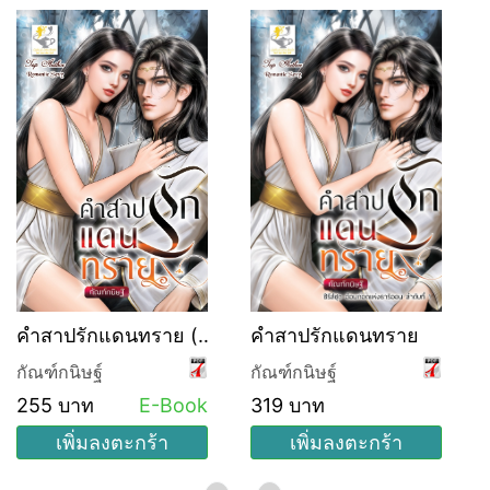
คำสาปรักแดนทราย (ซี
คำสาปรักแดนทราย
รีส์ชุด อ้อมกอดแห่งธาริ
กัณฑ์กนิษฐ์
กัณฑ์กนิษฐ์
ออน ลำดับที่ 1)
255 บาท
E-Book
319 บาท
เพิ่มลงตะกร้า
เพิ่มลงตะกร้า