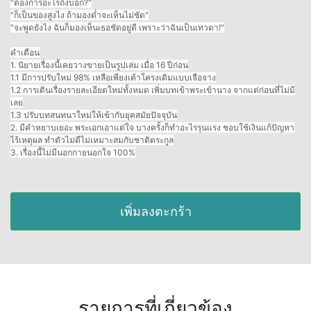
"ต้องการอะไรถึงบอก?"
"ก็เป็นของสูงไง ถ้ามองต่ำจะเห็นไม่ชัด"
"จะพูดยังไง ฉันก็มองเห็นเธอชัดอยู่ดี เพราะว่าฉันเป็นเทวดา!"
คำเตือน
1. นิยายเรื่องนี้เคยวางขายเป็นรูปเล่ม เมื่อ 16 ปีก่อน
1.1 มีการปรับใหม่ 98% เหลือเพียงเค้าโครงเดิมแบบเจือจาง
1.2 การเดินเรื่องรายละเอียดใหม่ทั้งหมด เพิ่มบทเข้าพระเข้านาง จากแต่ก่อนที่ไม่มี
เลย
1.3 ปรับบทสนทนาใหม่ให้เข้ากับยุคสมัยปัจจุบัน
2. มีคำหยาบเยอะ พระเอกเอาแต่ใจ บางครั้งก็ทำอะไรรุนแรง ชอบใช้เงินแก้ปัญหา
ไร้เหตุผล ทำตัวไม่ดีไม่เหมาะสมกับชาติตระกูล
3. เรื่องนี้ไม่มีนอกกายนอกใจ 100%
เพิ่มลงตะกร้า
รายการที่เกี่ยวข้อง