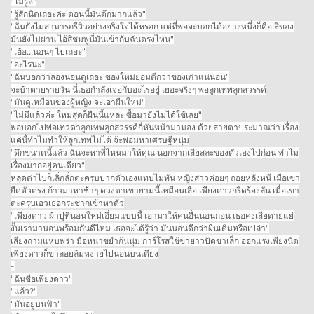
"ไม่รู้สิ"
"รู้สักนิดเถอะค่ะ ตอนนี้มันดึกมากแล้ว"
"ฉันยังไม่สามารถรีวิวอย่างจริงใจได้หรอก แต่ที่พอจะบอกได้อย่างหนึ่งก็คือ สีของ
มันยังไม่ผ่าน ไอ้สีชมพูนี่มันเข้ากับฉันตรงไหน"
"เฮ้อ...นอนๆ ไปเถอะ"
"อะไรนะ"
"ฉันบอกว่าลองนอนดูเถอะ ของใหม่ย่อมดีกว่าของเก่าแน่นอน"
จะบ้าตายรายวัน นี่เธอกำลังเจอกับอะไรอยู่ เยอะจริงๆ พ่อลูกเทพลูกสวรรค์
"มันดูเหมือนของผู้หญิง จะเอาผืนใหม่"
"ไม่มีแล้วค่ะ ใหม่สุดก็ผืนนี้แหละ ซื้อมายังไม่ได้ใช้เลย"
พอบอกไปพ่อเทวดาลูกเทพลูกสวรรค์ก็หันหน้ามามอง ด้วยสายตาประมาณว่า เรื่อง
แค่นี้ทำไมทำให้ลูกเทพไม่ได้ จ้ะพ่อมหาเศรษฐีหนุ่ม
"ดึกขนาดนี้แล้ว ฉันจะหาที่ไหนมาให้คุณ นอกจากเสียสละของตัวเองไปก่อน ทำไม
เรื่องมากอยู่คนเดียว"
หลุดด่าไปก็เลิ่กลั่กตะครุบปากตัวเองแทบไม่ทัน หญิงสาวค่อยๆ ถอยหลังหนี เมื่อเขา
ยืดตัวตรง ก้าวมาหาช้าๆ ดวงตาเขายามนี้เหมือนเสือ เพียงดาวกรีดร้องลั่น เมื่อเขา
ตะครุบเอวเธอกระชากเข้าหาตัว
"เพียงดาว ผ้าปูที่นอนใหม่เอี่ยมแบบนี้ เอามาให้คนอื่นนอนก่อน เธอคงเสียดายแย่
งั้นเรามานอนพร้อมกันดีไหม เธอจะได้รู้ว่า มันนอนดีกว่าผืนเดิมหรือเปล่า"
เสียงถามแหบพร่า มือหนาขยำก้นนุ่ม การ์โรสใช้ขายาวปัดขาเล็ก ออกแรงเพียงนิด
เพียงดาวก็ขาลอยล้มหงายไปนอนบนเตียง
-
"ฉันชื่อเพียงดาว"
"แล้ว?"
"มันอยู่บนฟ้า"