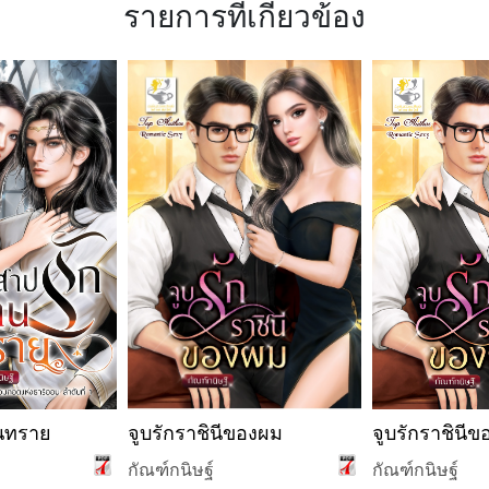
รายการที่เกี่ยวข้อง
นทราย
จูบรักราชินีของผม
จูบรักราชินี
กัณฑ์กนิษฐ์
กัณฑ์กนิษฐ์