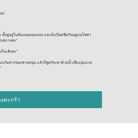
ธอ!
งคู่อยู่ในห้องนอนของเธอ และนั่งเบียดชิดกันอยู่บนโซฟา
ลับสบายค่ะ”
ก็จะฟังค่ะ”
บแก้มสากของชายหนุ่ม แล้วก็พูดกับเขาด้วยน้ำเสียงนุ่มนวล
”
มลงตะกร้า