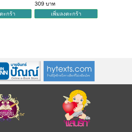
309 บาท
247 บาท
งตะกร้า
เพิ่มลงตะกร้า
เพิ่มล