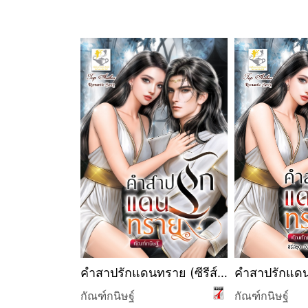
ทราย (ซีรีส์
คำสาปรักแดนทราย (ซีรีส์
คำสาปรักแด
ห่งธาริออน
ชุด อ้อมกอดแห่งธาริออน
กัณฑ์กนิษฐ์
กัณฑ์กนิษฐ์