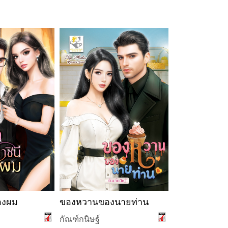
ของผม
ของหวานของนายท่าน
ของหวานของ
กัณฑ์กนิษฐ์
กัณฑ์กนิษฐ์