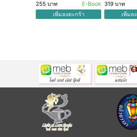
ลำดับที่ 1)
E-Book
255 บาท
E-Book
319 บาท
งตะกร้า
เพิ่มลงตะกร้า
เพิ่มล