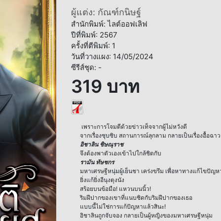
ผู้แต่ง: กัณฑ์กนิษฐ์
สำนักพิมพ์: ไลต์ออฟเลิฟ
ปีที่พิมพ์: 2567
ครั้งที่ตีพิมพ์: 1
วันที่วางแผง: 14/05/2024
ซีรีส์ชุด: -
319 บาท
เพราะการโจมตีด้วยข่าวเท็จจากผู้ไม่หวังดี
จากเรื่องซุบซิบ สถานการณ์ลุกลาม กลายเป็นเรื่องอื้อฉาว
อิชาลิน ชิษณุราช
จึงต้องพาตัวเองเข้าไปใกล้ชิดกับ
รามัน ทัษชกร
มหาเศรษฐีหนุ่มผู้เย็นชา เคร่งขรึม เพื่อหาทางแก้ไขปัญห
ยิ่งแก้ยิ่งอีนุงตุงนัง
สร้อยบนข้อมือ! แหวนบนนิ้ว!
ริมฝีปากของเขาที่แนบชิดกับริมฝีปากของเธอ
แบบนี้ไม่ใช่การแก้ปัญหาแล้วสินะ!
อิชาลินถูกจับจอง กลายเป็นผู้หญิงของมหาเศรษฐีหนุ่ม