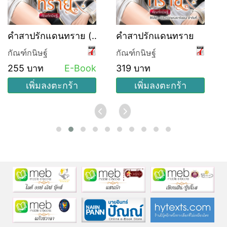
คำสาปรักแดนทราย (ซี
คำสาปรักแดนทราย
รีส์ชุด อ้อมกอดแห่งธาริ
กัณฑ์กนิษฐ์
กัณฑ์กนิษฐ์
ออน ลำดับที่ 1)
255 บาท
E-Book
319 บาท
เพิ่มลงตะกร้า
เพิ่มลงตะกร้า