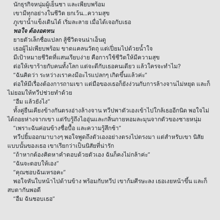
นักธุรกิจหนุ่มผู้เย็นชา และเพียบพร้อม
เขามีทุกอย่างในชีวิต ยกเว้น...ความสุข
ภูเขาน้ำแข็งเดินได้ เริ่มละลาย เมื่อได้เจอกับเธอ
พอใจ ต้องอดทน
ยายตัวเล็กชื่อแปลก สู้ชีวิตจนน่าเอ็นดู
เธอผู้ไม่เพียบพร้อม ขาดแคลนวัตถุ แต่เปี่ยมไปด้วยน้ำใจ
มีเป้าหมายชีวิตที่แสนเรียบง่าย คือการใช้ชีวิตให้มีความสุข
ต่อให้เขาร้ายกับคนทั้งโลก แต่จะดีกับเธอคนเดียว แล้วใครจะทำไม?
“ฉันคิดว่า ระหว่างเราคงมีอะไรแปลกๆ เกิดขึ้นแล้วค่ะ”
ต่อให้มีเรื่องต้องการถามเขา แต่มือของเธอก็ยังง่วนกับการล้างจานไม่หยุด และก็
ไม่ยอมให้ทวีปช่วยทำด้วย
“อืม แล้วยังไง”
ทั้งคู่ยืนเคียงข้างกันตรงอ่างล้างจาน ทวีปพาตัวเองเข้าไปใกล้เธออีกนิด พอใจไม่
ได้ถอยห่างจากเขา แต่รับรู้ถึงไออุ่นและกลิ่นกายหอมละมุนจากตัวของชายหนุ่ม
“เพราะฉันค่อนข้างซื่อบื้อ และความรู้สึกช้า”
ทวีปยิ้มออกมาบางๆ พอใจพูดถึงตัวเองอย่างตรงไปตรงมา แต่สำหรับเขา นิสัย
แบบนั้นของเธอ เขาเรียกว่าเป็นนิสัยที่น่ารัก
“ถ้าหากต้องคิดหาคำตอบด้วยตัวเอง ฉันก็คงไม่กล้าค่ะ”
“ฉันจะตอบให้เอง”
“คุณชอบฉันเหรอคะ”
พอใจหันใบหน้าไปด้านข้าง พร้อมกับทวีป เขาก้มศีรษะลง เธอเงยหน้าขึ้น และก็
สบตากันพอดี
“อืม ฉันชอบเธอ”