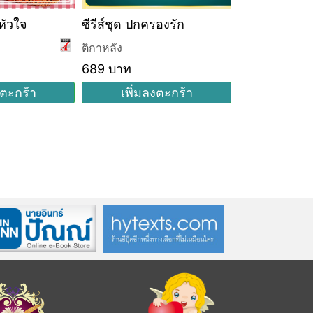
หัวใจ
ซีรีส์ชุด ปกครองรัก
เตชภณเฝ้ารัก
ติกาหลัง
ติกาหลัง
689 บาท
229 บาท
งตะกร้า
เพิ่มลงตะกร้า
เพิ่มล