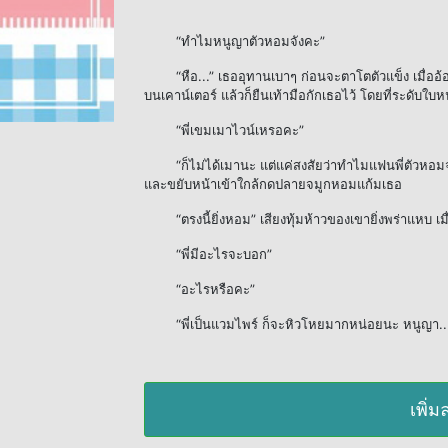
“ทำไมหนูญาตัวหอมจังคะ”
“หือ...” เธออุทานเบาๆ ก่อนจะตาโตตัวแข็ง เมื่ออ้
บนเคาน์เตอร์ แล้วก็ยืนเท้ามือกักเธอไว้ โดยที่ระดับใ
“พี่เขมเมาไวน์เหรอคะ”
“ก็ไม่ได้เมานะ แต่แค่สงสัยว่าทำไมแฟนพี่ตัวหอมจั
และขยับหน้าเข้าใกล้กดปลายจมูกหอมแก้มเธอ
“ตรงนี้ยิ่งหอม” เสียงทุ้มห้าวของเขายิ่งพร่าแหบ เ
“พี่มีอะไรจะบอก”
“อะไรหรือคะ”
“พี่เป็นแวมไพร์ ก็จะหิวโหยมากหน่อยนะ หนูญา..
เพิ่