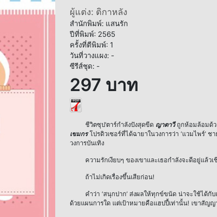
ผู้แต่ง: ติกาหลัง
สำนักพิมพ์: แสนรัก
ปีที่พิมพ์: 2565
ครั้งที่ตีพิมพ์: 1
วันที่วางแผง: -
ซีรีส์ชุด: -
297 บาท
ชีวิตซุป’ตาร์กำลังปังสุดขีด
ญาตาวี
ถูกห้อมล้อมด้ว
เขมกร
โปรดิวเซอร์ที่ได้ฉายาในวงการว่า ‘แวมไพร์’ ชาย
วงการบันเทิง
ความรักเงียบๆ ของเขาและเธอกำลังจะดีอยู่แล้วเชี
ถ้าไม่เกิดเรื่องขึ้นเสียก่อน!
คำว่า ‘สนุกปาก’ ส่งผลให้ทุกข์ขนัด น่าจะใช้ได้กับเข
ด้วยแผนการใด แต่เป้าหมายคือแฮปปี้เท่านั้น! เขาสัญญา