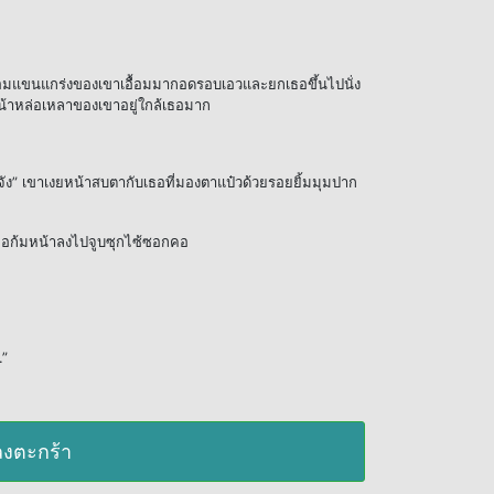
อมแขนแกร่งของเขาเอื้อมมากอดรอบเอวและยกเธอขึ้นไปนั่ง
บหน้าหล่อเหลาของเขาอยู่ใกล้เธอมาก
ง” เขาเงยหน้าสบตากับเธอที่มองตาแป๋วด้วยรอยยิ้มมุมปาก
มื่อก้มหน้าลงไปจูบซุกไซ้ซอกคอ
.”
มลงตะกร้า