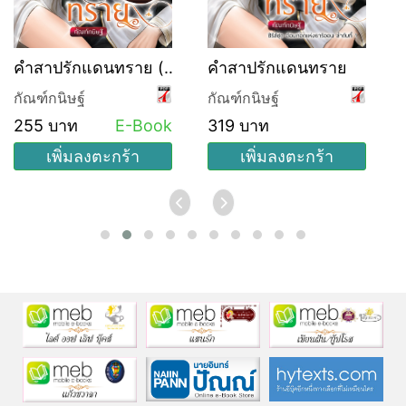
คำสาปรักแดนทราย (ซี
คำสาปรักแดนทราย
รีส์ชุด อ้อมกอดแห่งธาริ
กัณฑ์กนิษฐ์
กัณฑ์กนิษฐ์
ออน ลำดับที่ 1)
255 บาท
E-Book
319 บาท
เพิ่มลงตะกร้า
เพิ่มลงตะกร้า