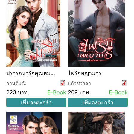
ปรารถนารักคุณหมอ
ไฟรักพญามาร
มาเฟีย (ซีรีส์ชุด อยาก
กานต์มณี
แก้วชวาลา
รัก ลำดับที่ 2)
223 บาท
E-Book
209 บาท
E-Book
เพิ่มลงตะกร้า
เพิ่มลงตะกร้า