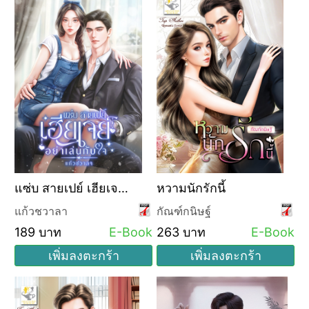
แซ่บ สายเปย์ เฮียเจย์
หวามนักรักนี้
อย่าเล่นกับใจ
แก้วชวาลา
กัณฑ์กนิษฐ์
189 บาท
E-Book
263 บาท
E-Book
เพิ่มลงตะกร้า
เพิ่มลงตะกร้า