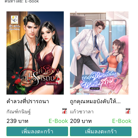
ค้นหาโดย:
E-book
คำลวงที่ปรารถนา
ถูกคุณหมอบังคับให้
รับเป็นสามี
กัณฑ์กนิษฐ์
แก้วชวาลา
239 บาท
E-Book
209 บาท
E-Book
เพิ่มลงตะกร้า
เพิ่มลงตะกร้า