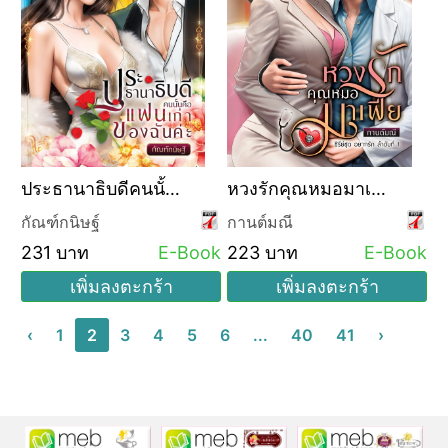
ประธานาธิบดีคนนั้น
หวงรักคุณหมอมาเฟีย
คือแฟนเก่าของฉันค่ะ
(ซีรีส์ชุด อยากรัก
กัณฑ์กนิษฐ์
กานต์มณี
ลำดับที่ 1)
231 บาท
E-Book
223 บาท
E-Book
เพิ่มลงตะกร้า
เพิ่มลงตะกร้า
‹
1
2
3
4
5
6
...
40
41
›