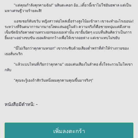
“แต่คุณกำลังคุกคามฉัน!” นลินตะคอก อ้อ...เดี๋ยวนี้เขาไม่ใช่อันธพาล แต่เป็น
มหาเศรษฐีวายร้ายละสิ!
แอชเชอร์หันขวับ หญิงสาวห่อไหล่เมื่อร่างสูงโน้มเข้าหา เขาจะทำอะไรเธอน่ะ!
ระหว่างที่จินตนาการมากมายโลดแล่นอยู่ในหัว ความจริงก็คือชายหนุ่มแค่ดึงสาย
เข็มขัดนิรภัยคาดผ่านทรวงอกของเธอเท่านั้น เขายิ้มนิดๆ แบบที่นลินคิดว่าเป็นการ
ยิ้มเยาะอย่างขบขัน เธอผลักอกกว้างเพื่อให้เขาถอยห่าง แต่เขาแทบไม่ขยับ
“นี่ไม่เรียกว่าคุกคามหรอก” เขากระซิบด้วยเสียงต่ำพร่าที่ทำให้ร่างกายของ
เธอสั่นระริก
“แล้วแบบไหนที่เรียกว่าคุกคาม” เธอแค่นเสียงในลำคอ ตั้งใจจะกวนโมโหเขา
กลับ
“คุณจะรู้เองถ้าสักวันหนึ่งผมคุกคามคุณขึ้นมาจริงๆ”
หนังสือมีตำหนิ: -
เพิ่มลงตะกร้า