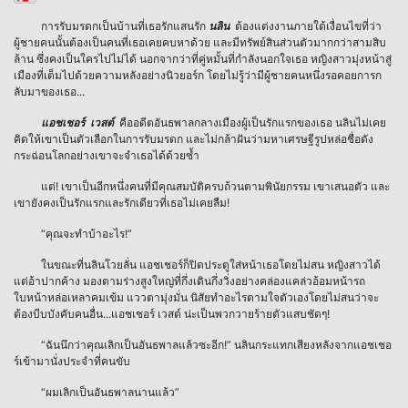
การรับมรดกเป็นบ้านที่เธอรักแสนรัก
นลิน
ต้องแต่งงานภายใต้เงื่อนไขที่ว่า
ผู้ชายคนนั้นต้องเป็นคนที่เธอเคยคบหาด้วย และมีทรัพย์สินส่วนตัวมากกว่าสามสิบ
ล้าน ซึ่งคงเป็นใครไปไม่ได้ นอกจากว่าที่คู่หมั้นที่กำลังนอกใจเธอ หญิงสาวมุ่งหน้าสู่
เมืองที่เต็มไปด้วยความหลังอย่างนิวยอร์ก โดยไม่รู้ว่ามีผู้ชายคนหนึ่งรอคอยการก
ลับมาของเธอ...
แอชเชอร์ เวสต์
คืออดีตอันธพาลกลางเมืองผู้เป็นรักแรกของเธอ นลินไม่เคย
คิดให้เขาเป็นตัวเลือกในการรับมรดก และไม่กล้าฝันว่ามหาเศรษฐีรูปหล่อชื่อดัง
กระฉ่อนโลกอย่างเขาจะจำเธอได้ด้วยซ้ำ
แต่! เขาเป็นอีกหนึ่งคนที่มีคุณสมบัติครบถ้วนตามพินัยกรรม เขาเสนอตัว และ
เขายังคงเป็นรักแรกและรักเดียวที่เธอไม่เคยลืม!
“คุณจะทำบ้าอะไร!”
ในขณะที่นลินโวยลั่น แอชเชอร์ก็ปิดประตูใส่หน้าเธอโดยไม่สน หญิงสาวได้
แต่อ้าปากค้าง มองตามร่างสูงใหญ่ที่กึ่งเดินกึ่งวิ่งอย่างคล่องแคล่วอ้อมหน้ารถ
ใบหน้าหล่อเหลาคมเข้ม แววตามุ่งมั่น นิสัยทำอะไรตามใจตัวเองโดยไม่สนว่าจะ
ต้องบีบบังคับคนอื่น...แอชเชอร์ เวสต์ น่ะเป็นพวกวายร้ายตัวแสบชัดๆ!
“ฉันนึกว่าคุณเลิกเป็นอันธพาลแล้วซะอีก!” นลินกระแทกเสียงหลังจากแอชเชอ
ร์เข้ามานั่งประจำที่คนขับ
“ผมเลิกเป็นอันธพาลนานแล้ว”