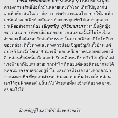
การิต พัชรกิจขจร
นักธุรกิจหนุ่มรุ่นใหม่ไฟแรง ผู้ถือ
ครองกรรมสิทธิ์บ่อน้ำมันหลายแห่งทั่วโลก เกิดมีปัญหากับ
มาเฟียท้องถิ่นในอิตาลีเข้า การิตจึงวางแผนโดยการใช้มาเฟีย
มาหักล้างมาเฟียด้วยกันเอง ด้วยการบุกเข้าไปฉกตัวลูกสาว
มาเฟียอย่างสาวน้อย
เชิญขวัญ ภูริวัฒนภากร
มาเป็นผู้หญิง
ของตน แต่การที่เขามีเงินทองอย่างล้นหลามนั้นก็ไม่ใช่เรื่อง
ง่ายเลยเมื่อต้องมางัดข้อกับบรรดาโคตรมาเฟียญาติโกโหติกา
ของหล่อน ที่ทั้งห่วงและหวงสาวน้อยเชิญขวัญกันทั้งบ้าน แต่
อะไรก็ไม่หนักใจเท่ากับนางฟ้าน้อยเหยื่อสาวคนสวยของเขานี่
สิ
!
หล่อนทั้งนัยน์ตาใสและน่ารักเหลือทน ยิ่งการิตได้อยู่ใกล้แม่
นางฟ้ามาเฟียแสนสวยมากเท่าไร ก็คอยแต่เผลอคิดอยากจะได้
หล่อนมาครอบครองอยู่ร่ำไป และการที่จะเอานางฟ้าออกมา
จากดงมาเฟีย ที่ทุกคนต่างพากันลงความเห็นว่าจะเก็บหล่อน
เอาไว้ฟูมฟักตลอดไปนั้น ก็ไม่ง่ายเลยที่คนเจ้าเล่ห์อย่างเขาจะ
สุขสมใจได้
“
น้องเชิญรู้ไหมว่าพี่กำลังจะทำอะไร”