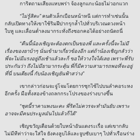
การิตถามเสียงแหบพร่า จ้องลูกแกะน้อยไม่วอกแวก
“
ไม่รู้สิคะ”
คนตัวเล็กเบือนหน้าหนี แต่การทำเช่นนั้น
กลับเปิดทางให้เขาใช้ริมฝีปากรุกล้ำไปทั่วบริเวณดวงหน้า
ใบหู และเลื่อนต่ำลงมากระทั่งถึงซอกคอได้อย่างถนัดถนี่
“
คืนนี้น้องเชิญจะต้องตกเป็นของพี่ และครั้งนี้จะไม่มี
เรื่องของยาบ้าๆ นั่นเข้ามาเกี่ยวข้องอีก แต่ถ้าน้องเชิญกลัวว่า
พี่จะไม่มีแรงอยู่ถึงเช้าแล้วละก็ ขอให้วางใจได้เลย เพราะพี่รับ
ประกันว่า ถึงไม่มียามากระตุ้น พี่ก็มีความสามารถพอที่จะอยู่
ที่นี่ บนเตียงนี้ กับน้องเชิญยันฟ้าสว่าง”
เขากล่าวก่อนจะจู่โจมโดยการซุกไซ้ไปบนลำคอระหง
อีกครั้ง มือทั้งสองข้างถลกกระโปรงของร่างบางขึ้น
“
ชุดนี้ราคาแพงนะคะ พี่ริตไม่ควรจะทำมันยับ เพราะ
อาจจะมีคนประมูลมันไปแล้วก็ได้”
เชิญขวัญเตือนด้วยใบหน้าอันแดงระเรื่อ แต่เขากลับ
ไม่มีทีท่าว่าจะใส่ใจ ยังคงลูบไล้และจูบซับเบาๆ ไปทั่วเรือนร่าง