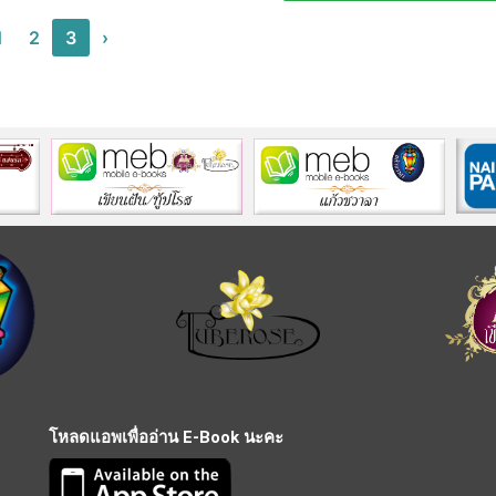
1
2
3
›
โหลดแอพเพื่ออ่าน E-Book นะคะ