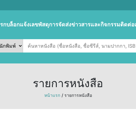
แรก
บล็อก
แจ้งเลขพัสดุการจัดส่ง
ข่าวสารและกิจกรรม
ติดต่อ
รายการหนังสือ
หน้าแรก
/ รายการหนังสือ