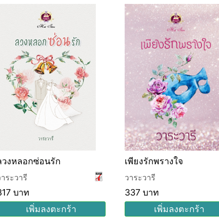
ลวงหลอกซ่อนรัก
เพียงรักพรางใจ
วาระวารี
วาระวารี
317 บาท
337 บาท
เพิ่มลงตะกร้า
เพิ่มลงตะกร้า