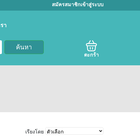
สมัครสมาชิก
เข้าสู่ระบบ
เรา
ค้นหา
ตะกร้า
เรียงโดย