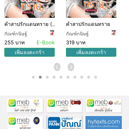
คำสาปรักแดนทราย (ซี
คำสาปรักแดนทราย
รีส์ชุด อ้อมกอดแห่งธาริ
กัณฑ์กนิษฐ์
กัณฑ์กนิษฐ์
ออน ลำดับที่ 1)
255 บาท
E-Book
319 บาท
เพิ่มลงตะกร้า
เพิ่มลงตะกร้า