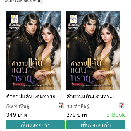
ค้นหาโดย:
กัณฑ์กนิษฐ์
คำสาปแค้นแดนทราย
คำสาปแค้นแดนทราย
(ซีรีส์ชุด อ้อมกอดแห่ง
กัณฑ์กนิษฐ์
กัณฑ์กนิษฐ์
ธาริออน ลำดับที่ 2)
349 บาท
279 บาท
E-Book
เพิ่มลงตะกร้า
เพิ่มลงตะกร้า