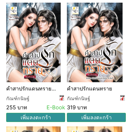
คำสาปรักแดนทราย
คำสาปรักแดนทราย
(ซีรีส์ชุด อ้อมกอดแห่ง
กัณฑ์กนิษฐ์
กัณฑ์กนิษฐ์
ธาริออน ลำดับที่ 1)
255 บาท
E-Book
319 บาท
เพิ่มลงตะกร้า
เพิ่มลงตะกร้า