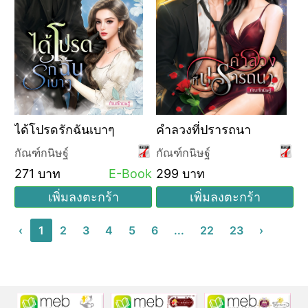
ได้โปรดรักฉันเบาๆ
คำลวงที่ปรารถนา
กัณฑ์กนิษฐ์
กัณฑ์กนิษฐ์
271 บาท
E-Book
299 บาท
เพิ่มลงตะกร้า
เพิ่มลงตะกร้า
‹
1
2
3
4
5
6
...
22
23
›