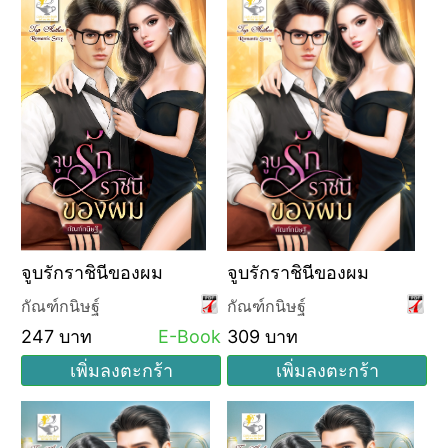
จูบรักราชินีของผม
จูบรักราชินีของผม
กัณฑ์กนิษฐ์
กัณฑ์กนิษฐ์
247 บาท
E-Book
309 บาท
เพิ่มลงตะกร้า
เพิ่มลงตะกร้า