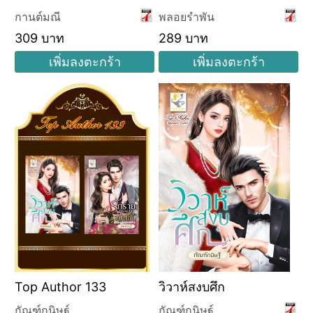
ทราย
รัก
กานต์มณี
พลอยรำพัน
309 บาท
289 บาท
เพิ่มลงตะกร้า
เพิ่มลงตะกร้า
Top Author 133
วิวาห์สงบศึก
กัณฑ์กนิษฐ์
กัณฑ์กนิษฐ์