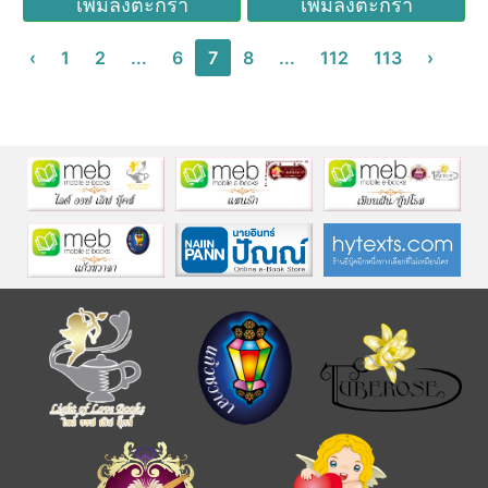
เพิ่มลงตะกร้า
เพิ่มลงตะกร้า
‹
1
2
...
6
7
8
...
112
113
›