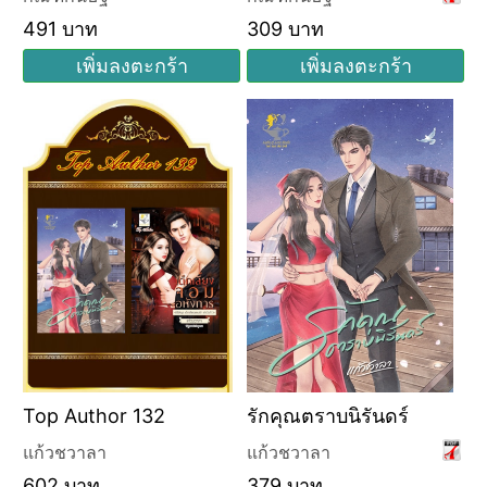
491 บาท
309 บาท
เพิ่มลงตะกร้า
เพิ่มลงตะกร้า
Top Author 132
รักคุณตราบนิรันดร์
แก้วชวาลา
แก้วชวาลา
602 บาท
379 บาท