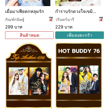
เมื่อมาเฟียตกหลุมรัก
กำราบรักดวงใจเขมิ
นทร์
กัณฑ์กนิษฐ์
วรินทร์นารี
299 บาท
229 บาท
สินค้าหมด
เพิ่มลงตะกร้า