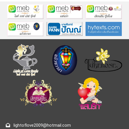
lightoflove2009@hotmail.com