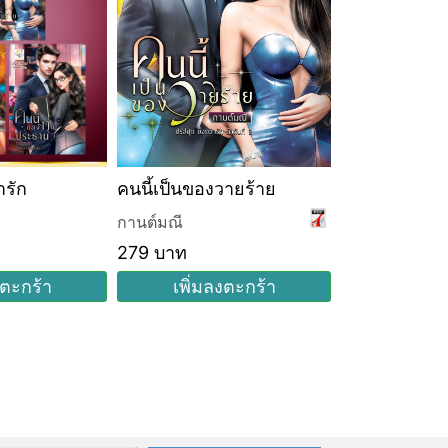
่ารัก
คนนี้เป็นของวายร้าย
คนนี้เป็นของวา
ชุด ยิ่งกว่ารัก
กานต์มณี
กานต์มณี
279 บาท
223 บาท
งตะกร้า
เพิ่มลงตะกร้า
เพิ่มล