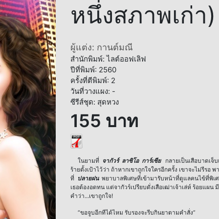
หนึ่งสภาพเก่า)
ผู้แต่ง: กานต์มณี
สำนักพิมพ์: ไลต์ออฟเลิฟ
ปีที่พิมพ์: 2560
ครั้งที่ตีพิมพ์: 2
วันที่วางแผง: -
ซีรีส์ชุด: สุดหวง
155 บาท
ในยามที่
จากัวร์ ลาซิโอ การ์เซีย
กลายเป็นเสือบาดเจ็บเพ
ร้ายตั้งเป้าไว้ว่า ถ้าหากเขาถูกใจใครอีกครั้ง เขาจะไม่รีรอ
ที่
ปลายฝน
พยาบาลพิเศษที่เข้ามารับหน้าที่ดูแลคนไข้ที่พิเศษส
เธอต้องอดทน แต่จากัวร์เปรียบดั่งเสือเฒ่าเจ้าเล่ห์ ร้อยแผน
คำว่า...เขาถูกใจ!
“ขอจูบอีกทีได้ไหม รับรองจะรีบกินยาตามคำสั่ง”