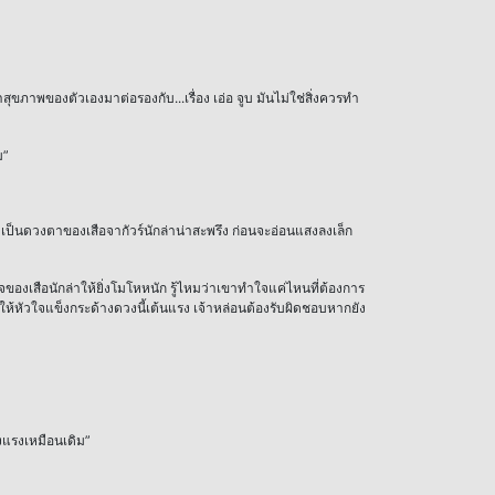
ุขภาพของตัวเองมาต่อรองกับ...เรื่อง เอ่อ จูบ มันไม่ใช่สิ่งควรทำ
ม”
าว เป็นดวงตาของเสือจากัวร์นักล่าน่าสะพรึง ก่อนจะอ่อนแสงลงเล็ก
ของเสือนักล่าให้ยิ่งโมโหหนัก รู้ไหมว่าเขาทำใจแค่ไหนที่ต้องการ
ให้หัวใจแข็งกระด้างดวงนี้เต้นแรง เจ้าหล่อนต้องรับผิดชอบหากยัง
็งแรงเหมือนเดิม”