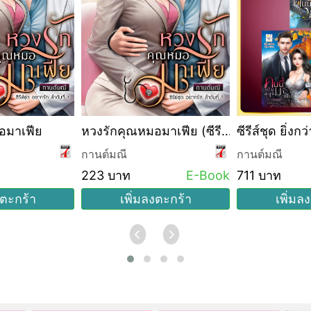
อมาเฟีย
หวงรักคุณหมอมาเฟีย (ซีรีส์
ซีรีส์ชุด ยิ่งกว
ชุด อยากรัก ลำดับที่ 1)
กานต์มณี
กานต์มณี
223 บาท
E-Book
711 บาท
งตะกร้า
เพิ่มลงตะกร้า
เพิ่มล