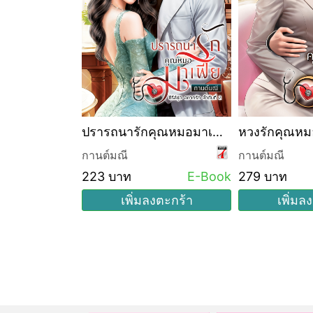
ุณหมอมาเฟีย
ปรารถนารักคุณหมอมาเฟีย
หวงรักคุณหม
(ซีรีส์ชุด อยากรัก ลำดับที่
กานต์มณี
กานต์มณี
2)
223 บาท
E-Book
279 บาท
งตะกร้า
เพิ่มลงตะกร้า
เพิ่มล