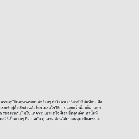
ราะอุบัติเหตุทางรถยนต์พร้อมๆ หัวใจตัวเองก็สาหัสไม่แพ้กัน เสือ
 พาเธอเข้าสู่ถ้ำเสือส่วนตัวโดยไม่สนใจวิธีการ และแจ็กพ็อตก็มาแตก
ุดๆ เช่นกัน ไม่ใช่แค่ความเอาแต่ใจ งี่เง่า ขี้หงุดหงิดเท่านั้นที่
 มีกลวิธีเป็นแสนๆ ที่จะกดดัน คุกคาม ต้อนให้เธอจนมุม เพียงเพราะ