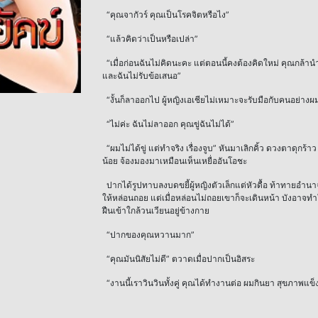
“คุณจากัวร์ คุณเป็นโรคจิตหรือไง”
“แล้วคิดว่าเป็นหรือเปล่า”
“เมื่อก่อนฉันไม่คิดนะคะ แต่ตอนนี้คงต้องคิดใหม่ คุณกล้านำส
และฉันไม่รับข้อเสนอ”
“งั้นก็ลาออกไป ผู้หญิงเอเชียไม่เหมาะจะรับมือกับคนอย่างผ
“ไม่ค่ะ ฉันไม่ลาออก คุณขู่ฉันไม่ได้”
“ผมไม่ได้ขู่ แต่ทำจริง เรื่องจูบ” หันมาเลิกคิ้ว ดวงตาดุกร้
น้อย จ้องมองมาเหมือนเห็นเหยื่ออันโอชะ
ปากได้รูปทาบลงบดขยี้ผู้หญิงตัวเล็กแต่หัวดื้อ ท้าทายอำนาจ
ให้หล่อนถอย แต่เมื่อหล่อนไม่ถอยเขาก็จะเดินหน้า บังอาจทำ
ฝืนเข้าใกล้วนเวียนอยู่ข้างกาย
“ปากของคุณหวานมาก”
“คุณมันนิสัยไม่ดี” ตวาดเมื่อปากเป็นอิสระ
“งานนี้เราวินวินทั้งคู่ คุณได้ทำงานต่อ ผมกินยา สุขภาพแข