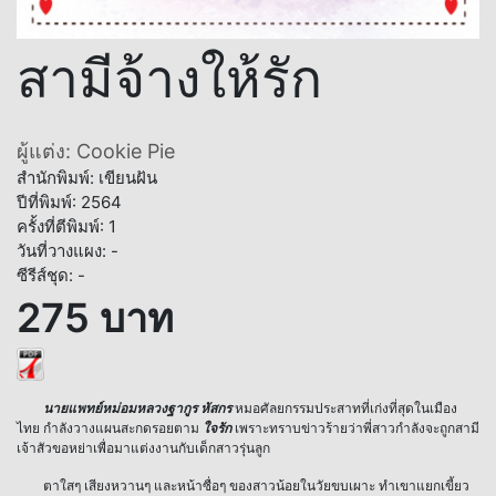
สามีจ้างให้รัก
ผู้แต่ง: Cookie Pie
สำนักพิมพ์: เขียนฝัน
ปีที่พิมพ์: 2564
ครั้งที่ตีพิมพ์: 1
วันที่วางแผง: -
ซีรีส์ชุด: -
275 บาท
นายแพทย์หม่อมหลวงฐากูร หัสกร
หมอศัลยกรรมประสาทที่เก่งที่สุดในเมือง
ไทย กำลังวางแผนสะกดรอยตาม
ใจรัก
เพราะทราบข่าวร้ายว่าพี่สาวกำลังจะถูกสามี
เจ้าสัวขอหย่าเพื่อมาแต่งงานกับเด็กสาวรุ่นลูก
ตาใสๆ เสียงหวานๆ และหน้าซื่อๆ ของสาวน้อยในวัยขบเผาะ ทำเขาแยกเขี้ยว