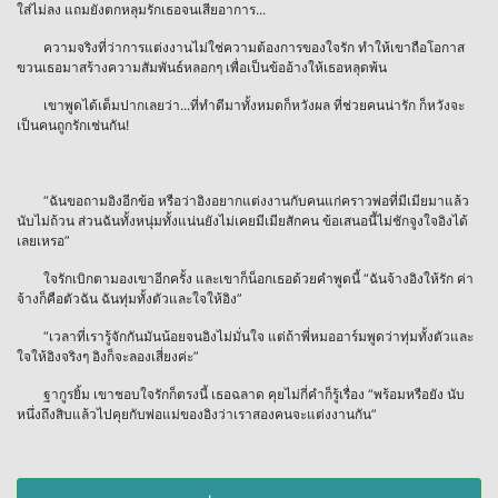
ใส่ไม่ลง แถมยังตกหลุมรักเธอจนเสียอาการ...
ความจริงที่ว่าการแต่งงานไม่ใช่ความต้องการของใจรัก ทำให้เขาถือโอกาส
ขวนเธอมาสร้างความสัมพันธ์หลอกๆ เพื่อเป็นข้ออ้างให้เธอหลุดพ้น
เขาพูดได้เต็มปากเลยว่า...ที่ทำดีมาทั้งหมดก็หวังผล ที่ช่วยคนน่ารัก ก็หวังจะ
เป็นคนถูกรักเช่นกัน!
“ฉันขอถามอิงอีกข้อ หรือว่าอิงอยากแต่งงานกับคนแก่คราวพ่อที่มีเมียมาแล้ว
นับไม่ถ้วน ส่วนฉันทั้งหนุ่มทั้งแน่นยังไม่เคยมีเมียสักคน ข้อเสนอนี้ไม่ชักจูงใจอิงได้
เลยเหรอ”
ใจรักเบิกตามองเขาอีกครั้ง และเขาก็น็อกเธอด้วยคำพูดนี้ “ฉันจ้างอิงให้รัก ค่า
จ้างก็คือตัวฉัน ฉันทุ่มทั้งตัวและใจให้อิง”
“เวลาที่เรารู้จักกันมันน้อยจนอิงไม่มั่นใจ แต่ถ้าพี่หมออาร์มพูดว่าทุ่มทั้งตัวและ
ใจให้อิงจริงๆ อิงก็จะลองเสี่ยงค่ะ”
ฐากูรยิ้ม เขาชอบใจรักก็ตรงนี้ เธอฉลาด คุยไม่กี่คำก็รู้เรื่อง “พร้อมหรือยัง นับ
หนึ่งถึงสิบแล้วไปคุยกับพ่อแม่ของอิงว่าเราสองคนจะแต่งงานกัน”