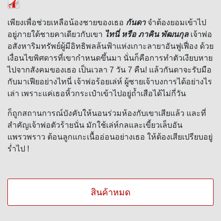
เพียงเพื่อช่วยเหลือน้องชายของเธอ
กันดา
จำต้องยอมเข้าไป
อยู่ภายใต้ชายคาเดียวกับเขา
ไทนี่ หรือ ภาคิน พัฒนกุล
เจ้าพ่อ
อสังหาริมทรัพย์ผู้มีอิทธิพลล้นฟ้าแห่งเกาะลายาอันฟูเฟื่อง ด้วย
เงื่อนไขพิศดารที่เขากำหนดขึ้นมา นั่นก็คือการทำตัวเงียบหาย
ไปจากสังคมของเธอ เป็นเวลา
7
วัน
7
คืน! แล้วกันดาจะรับมือ
กับมาเฟียอย่างไทนี่ เจ้าพ่อร้อยเล่ห์ ผู้ชายเจ้าบงการได้อย่างไร
เล่า เพราะแค่เธอหิ้วกระเป๋าเข้าไปอยู่ถ้ำเสือได้ไม่กี่วัน
ก็ถูกสถานการณ์บังคับให้นอนร่วมห้องกับเขาเสียแล้ว และที่
สำคัญเจ้าพ่อตัวร้ายนั่น มักใช้เล่ห์กลและเขี้ยวเล็บอัน
แพรวพราว ต้อนลูกแกะเนื้ออ่อนอย่างเธอ ให้ต้องเสียเปรียบอยู่
ร่ำไป !
สินค้าหมด