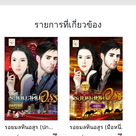
รายการที่เกี่ยวข้อง
รอยมลทินอสูร (ปก
รอยมลทินอสูร (มือหนึ่ง
ดั้งเดิม)
สภาพเก่า)