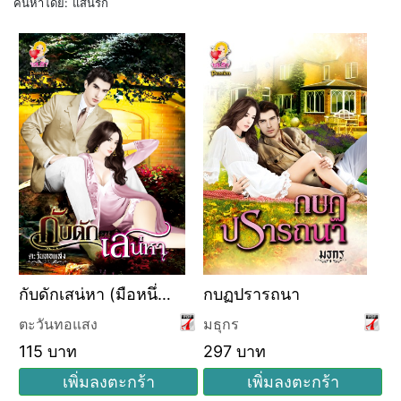
ค้นหาโดย:
แสนรัก
กับดักเสน่หา (มือหนึ่ง
กบฏปรารถนา
สภาพเก่า)
ตะวันทอแสง
มธุกร
115 บาท
297 บาท
เพิ่มลงตะกร้า
เพิ่มลงตะกร้า