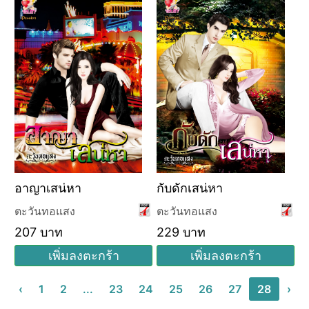
อาญาเสน่หา
กับดักเสน่หา
ตะวันทอแสง
ตะวันทอแสง
207 บาท
229 บาท
เพิ่มลงตะกร้า
เพิ่มลงตะกร้า
‹
1
2
...
23
24
25
26
27
28
›