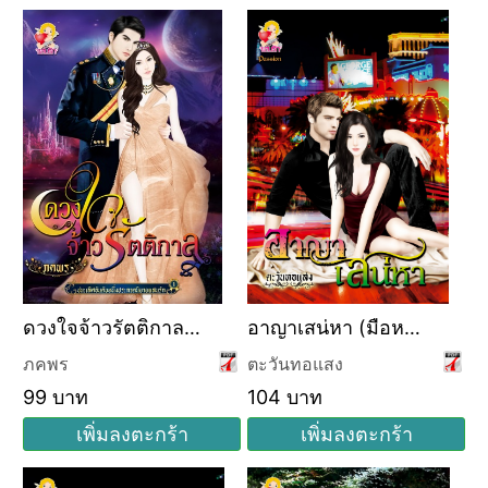
ดวงใจจ้าวรัตติกาล
อาญาเสน่หา (มือหนึ่ง
(มือหนึ่งสภาพเก่า)
สภาพเก่า)
ภคพร
ตะวันทอแสง
99 บาท
104 บาท
เพิ่มลงตะกร้า
เพิ่มลงตะกร้า